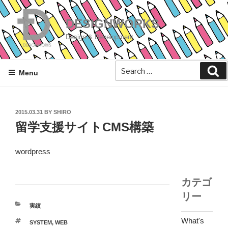
Skip
to
DESIGNWORKS
content
Design & Development
Se
Menu
POSTED
2015.03.31
BY
SHIRO
ON
留学支援サイトCMS構築
wordpress
カテゴ
リー
CATEGORIES
実績
What's
TAGS
SYSTEM
,
WEB