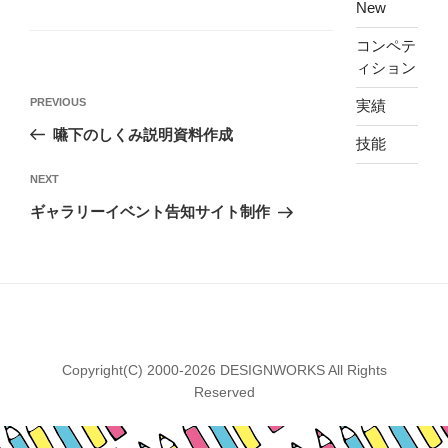
New
コンペテ
ィション
投
Previous
PREVIOUS
実績
稿
Post
嚥下のしくみ説明資料作成
ナ
技能
ビ
Next
NEXT
ゲ
Post
ギャラリーイベント告知サイト制作
ー
シ
ョ
ン
Copyright(C) 2000-2026 DESIGNWORKS All Rights
Reserved