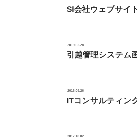
ON
SI会社ウェブサイ
POSTED
2019.02.28
ON
引越管理システム
POSTED
2018.09.26
ON
ITコンサルティン
POSTED
2017.10.02