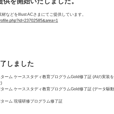
て素材提供を開始いたしました。
る素材などをIllust ACさまにてご提供しています。
/profile.php?id=23702585&area=1
 修了しました
 第1ターム ケーススタディ教育プログラムGold修了証 (AIの実装
)
度 第2ターム ケーススタディ教育プログラムGold修了証 (データ駆
度 第2ターム 現場研修プログラム修了証