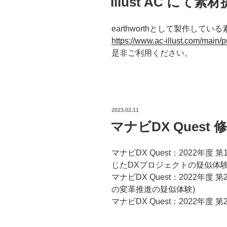
Illust AC に
earthworthとして製作してい
https://www.ac-illust.com/main
是非ご利用ください。
POSTED
2023.02.11
ON
マナビDX Quest
マナビDX Quest：2022年度
じたDXプロジェクトの疑似体験
マナビDX Quest：2022年
の変革推進の疑似体験)
マナビDX Quest：2022年