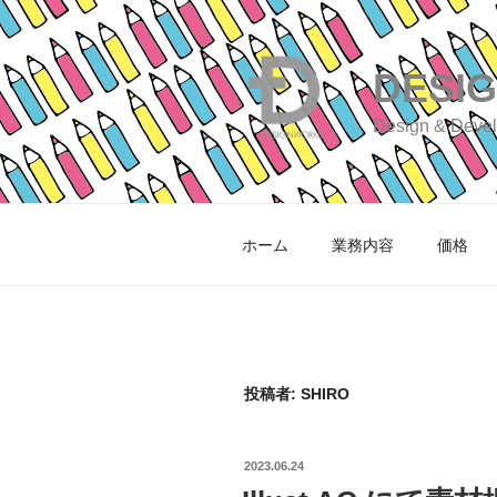
Skip
to
content
DESI
Design & Deve
ホーム
業務内容
価格
投稿者:
SHIRO
POSTED
2023.06.24
ON