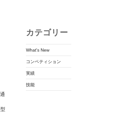
カテゴリー
What's New
コンペティション
実績
技能
を通
動型