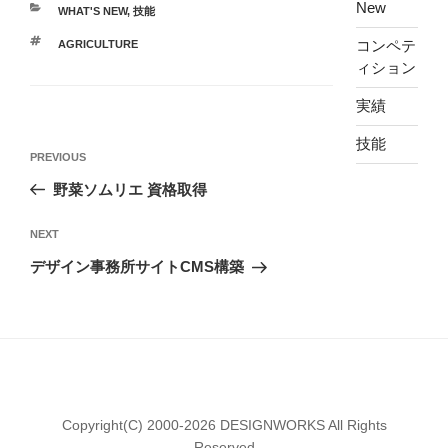
New
CATEGORIES
WHAT'S NEW
,
技能
TAGS
コンペテ
AGRICULTURE
ィション
実績
投
技能
Previous
PREVIOUS
稿
Post
野菜ソムリエ 資格取得
ナ
ビ
Next
NEXT
ゲ
Post
デザイン事務所サイトCMS構築
ー
シ
ョ
ン
Copyright(C) 2000-2026 DESIGNWORKS All Rights
Reserved