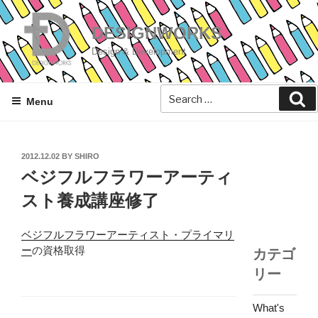
Skip
to
DESIGNWORKS
content
Design & Development
Se
Menu
POSTED
2012.12.02
BY
SHIRO
ON
ベジフルフラワーアーティ
スト養成講座修了
ベジフルフラワーアーティスト・プライマリ
ー
の資格取得
カテゴ
リー
What's