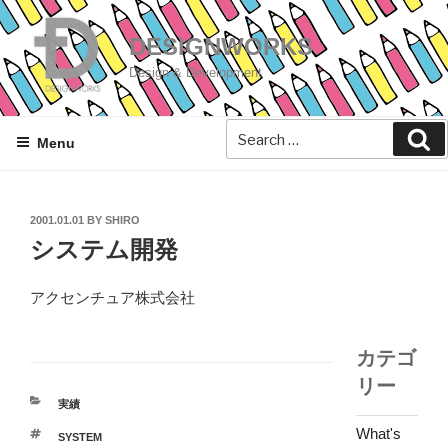
Skip
to
DESIGNWORKS
content
Design & Development
Se
Menu
POSTED
2001.01.01
BY
SHIRO
ON
システム開発
アクセンチュア株式会社
カテゴ
リー
CATEGORIES
実績
What's
TAGS
SYSTEM