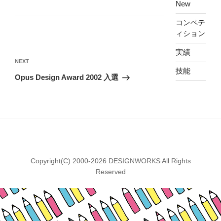
New
コンペテ
ィション
投
実績
稿
Next
NEXT
ナ
技能
Post
Opus Design Award 2002 入選
ビ
ゲ
ー
シ
ョ
ン
Copyright(C) 2000-2026 DESIGNWORKS All Rights
Reserved