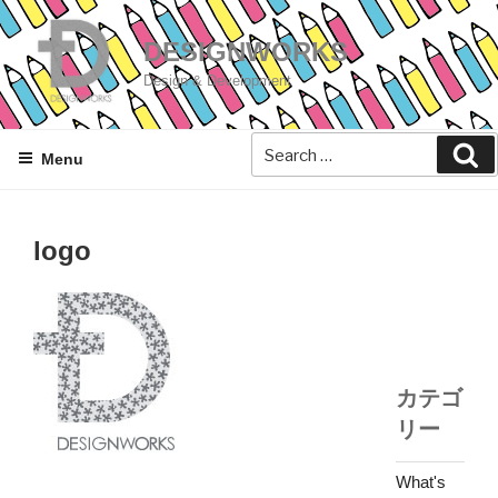
Skip
to
DESIGNWORKS
content
Design & Development
Se
Menu
logo
カテゴ
リー
What's