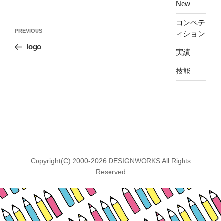
New
コンペテ
投
Previous
PREVIOUS
ィション
稿
Post
logo
ナ
実績
ビ
技能
ゲ
ー
シ
ョ
ン
Copyright(C) 2000-2026 DESIGNWORKS All Rights
Reserved