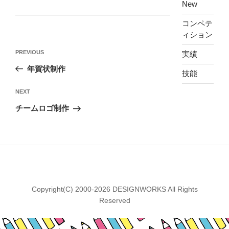
New
コンペテ
ィション
投
Previous
PREVIOUS
実績
稿
Post
年賀状制作
ナ
技能
ビ
Next
NEXT
ゲ
Post
チームロゴ制作
ー
シ
ョ
ン
Copyright(C) 2000-2026 DESIGNWORKS All Rights
Reserved