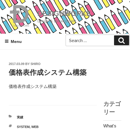
Skip
to
DESIGNWORKS
content
Design & Development
Se
Menu
POSTED
2017.03.09
BY
SHIRO
ON
価格表作成システム構築
価格表作成システム構築
カテゴ
リー
CATEGORIES
実績
What's
TAGS
SYSTEM
,
WEB